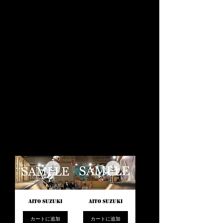
Middle Class
1位 : 堀内 燿
2位 : 藤森 勘太
3位 : 鈴木 愛心
Beginner Class
1位 : 國井 柚乃
2位 : 木島 碧斗
AITO SUZUKI
AITO SUZUKI
カートに追加
カートに追加