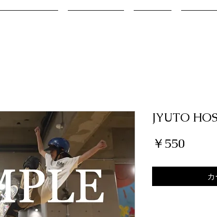
DIORAMA CUP
INSTRUCTOR
ACCESS
RENTAL 
JYUTO HOS
価
￥550
格
カ