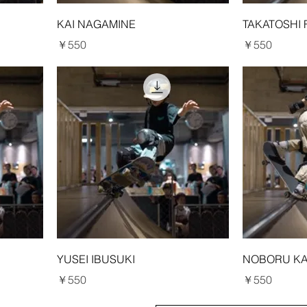
KAI NAGAMINE
TAKATOSHI 
価格
価格
￥550
￥550
YUSEI IBUSUKI
NOBORU K
価格
価格
￥550
￥550