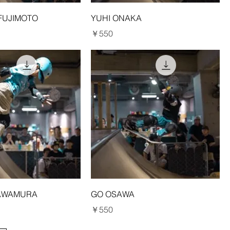
FUJIMOTO
YUHI ONAKA
価格
￥550
AWAMURA
GO OSAWA
価格
￥550