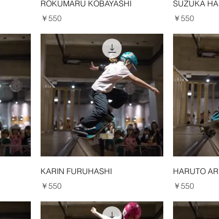
ROKUMARU KOBAYASHI
SUZUKA H
価格
価格
￥550
￥550
KARIN FURUHASHI
HARUTO AR
価格
価格
￥550
￥550