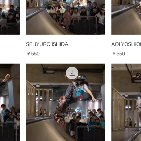
SEIJYURO ISHIDA
AOI YOSHI
価格
価格
￥550
￥550