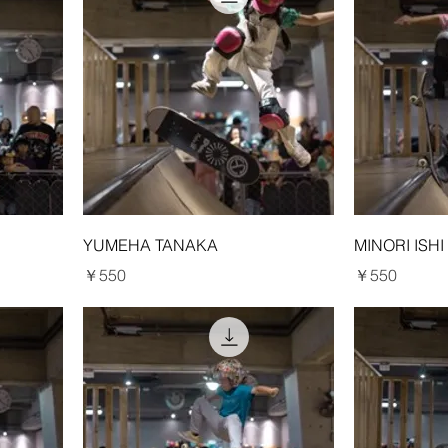
YUMEHA TANAKA
MINORI ISHI
価格
価格
￥550
￥550