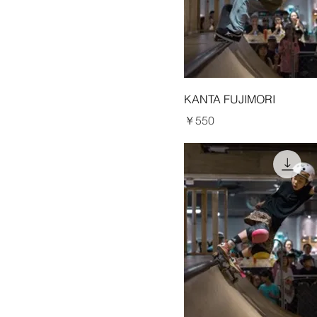
KANTA FUJIMORI
価格
￥550