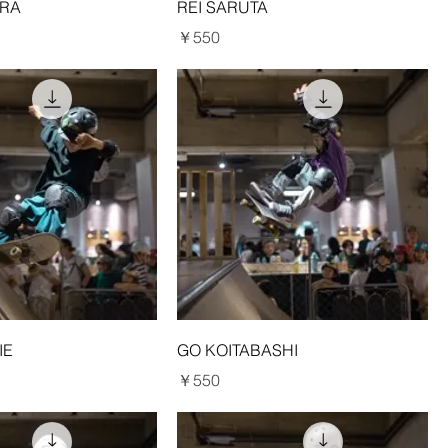
ARA
REI SARUTA
価格
￥550
IE
GO KOITABASHI
価格
￥550