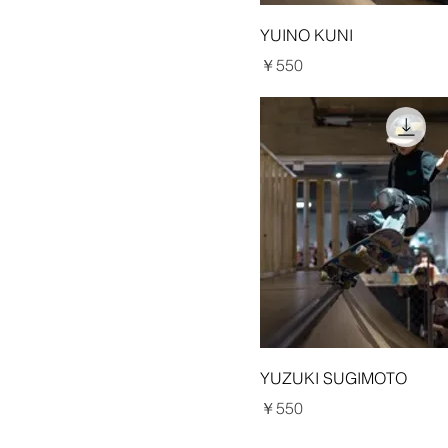
YUINO KUNI
価格
￥550
YUZUKI SUGIMOTO
価格
￥550