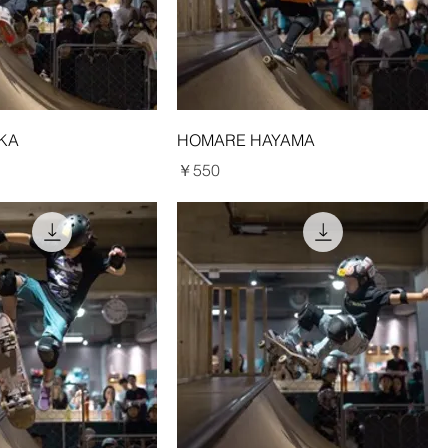
OKA
HOMARE HAYAMA
価格
￥550