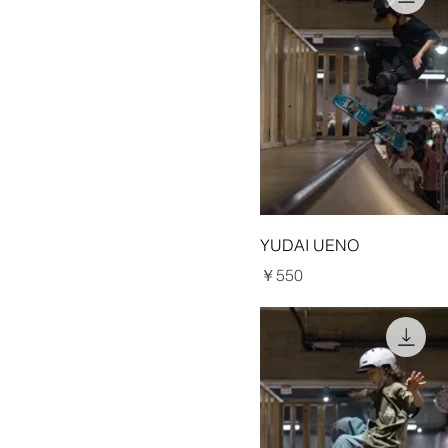
XXL
90サイズ
M
XL
L
S
XXL
M
XL
S
XXL
XL
XXL
YUDAI UENO
価格
￥550