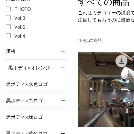
すべての商品
PHOTO
これはカテゴリーの説明
Vol.3
注目してもらうのに最適
Vol.6
Vol.4
199点の商品
価格
黒ボディ×オレンジロゴ
￥0
￥5,000
黒ボディ×水色ロゴ
黒ボディ×白ロゴ
黒ボディ×緑ロゴ
黒ボディ×黄色ロゴ