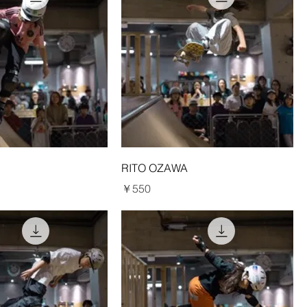
RITO OZAWA
価格
￥550