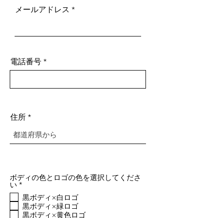
メールアドレス
電話番号
住所
ボディの色とロゴの色を選択してくださ
必
い
*
須
黒ボディ×白ロゴ
項
黒ボディ×緑ロゴ
目
黒ボディ×黄色ロゴ