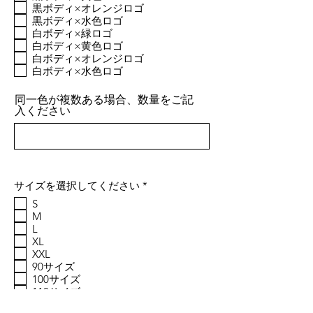
黒ボディ×オレンジロゴ
黒ボディ×水色ロゴ
白ボディ×緑ロゴ
白ボディ×黄色ロゴ
白ボディ×オレンジロゴ
白ボディ×水色ロゴ
同一色が複数ある場合、数量をご記
入ください
必
サイズを選択してください
*
須
S
項
M
目
L
XL
XXL
90サイズ
100サイズ
110サイズ
120サイズ