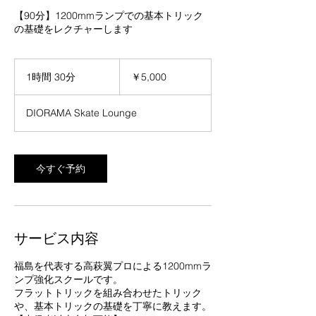
【90分】1200mmランプでの基本トリック
の基礎をレクチャーします
5,000
円
1時間 30分
1
￥5,000
時
3
DIORAMA Skate Lounge
0
分
今すぐ予約
サービス内容
福島を代表する高萩翼プロによる1200mmラ
ンプ強化スクールです。
フラットトリックを組み合わせたトリック
や、基本トリックの基礎を丁寧に教えます。