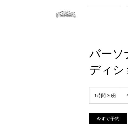
オンライン予約
パーソ
ディシ
11,0
円
1時間 30分
1
時
3
0
今すぐ予約
分