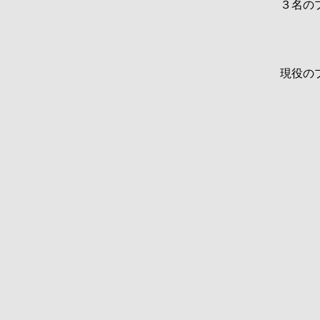
３名の
現役の