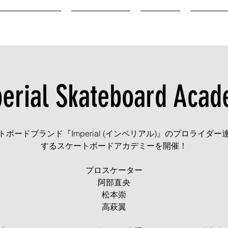
DIORAMA CUP
INSTRUCTOR
ACCESS
RENTAL 
erial Skateboard Aca
トボードブランド『Imperial (インペリアル)』のプロライダー
するスケートボードアカデミーを開催！
プロスケーター
阿部直央
松本崇
高萩翼