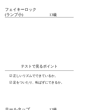
フェイキーロック
(ランプ小)
13級
テストで見るポイント
☑︎ 正しいリズムでできているか。
☑︎ 足をついたり、転ばずにできるか。
テールタップ
12級